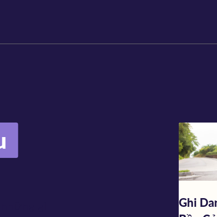
u
Ghi Da
 những gì