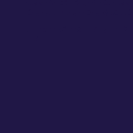
quý vị cần để tiếng nói của quý v
lắng nghe trong những kỳ bầu cử 
Ghi danh để nhận thông tin bầ
nhất.