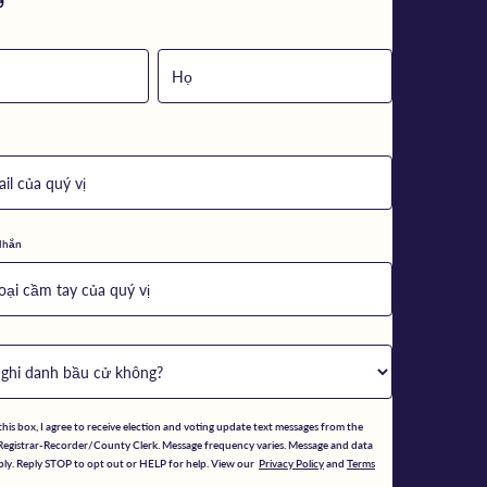
ử
Nhắn
his box, I agree to receive election and voting update text messages from the
Registrar-Recorder/County Clerk. Message frequency varies. Message and data
ply. Reply STOP to opt out or HELP for help. View our
Privacy Policy
and
Terms