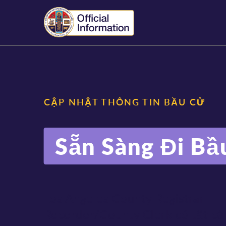
CẬP NHẬT THÔNG TIN BẦU CỬ
Sẵn Sàng Đi Bầ
Los Angeles County Registrar-
Recorder/County Clerk có tất cả