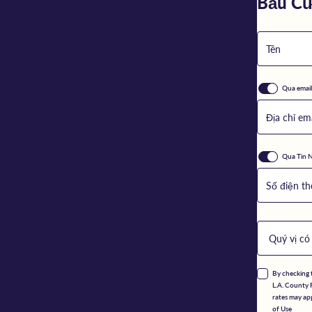
Bầu C
ị được
sắp tới.
u cử mới
Qua email
Qua Tin 
By checking t
L.A. County 
rates may ap
of Use